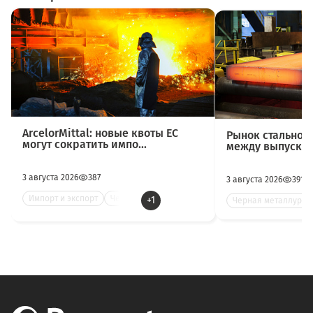
ArcelorMittal: новые квоты ЕС
Рынок стальног
могут сократить импо...
между выпуском 
3 августа 2026
387
3 августа 2026
391
Импорт и экспорт
Черна
+1
Черная металлурги