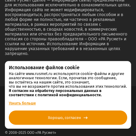
сайте Русмет (далее — Информация сайта) предназначены
для использования исключительно в ознакомительных целях.
Информация сайта не может модифицироваться,
воспроизводиться, распространяться любым способом и в
любой форме ни полностью, ни частично в рекламных
материалах, в рамках мероприятий по связям с
общественностью, в сводках новостей, в коммерческих
материалах или отчетах без предварительного письменного
согласия со стороны правообладателя – ООО «РА Русмет» и
ссылки на источник. Использование Информации в
нарушение указанных требований и в незаконных целях
запрещено.
Использование файлов cookie
На сайте www.rusmet.ru используются cookie-файлы и другие
аналогичные технологии. Если, прочитав это сообщение,
вы остаётесь на нашем сайте, это означает,
что вы не возражаете против использования этих технологий.
Я согласен на обработку персональных данных в
соответствии с политикой конфиденциальности.
Согласие на обработку и хранение персональных данных
Узнать больше
Политика cookie
Хорошо, согласен
Политика конфиденциальности
© 2008–2025 ООО «РА Русмет»