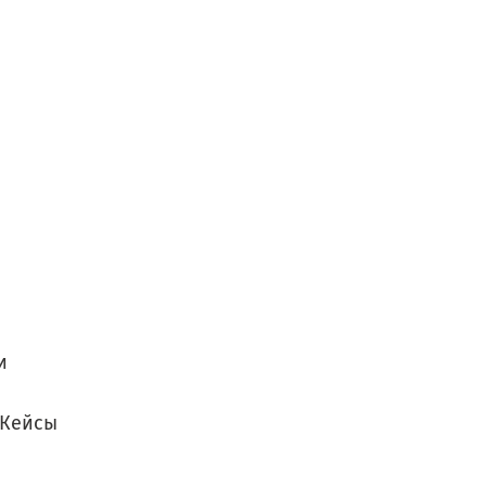
и
 Кейсы