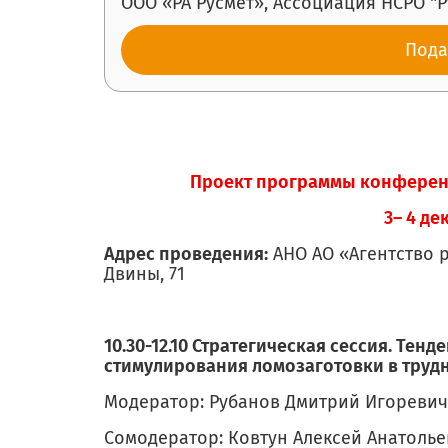
ООО «РА Русмет», Ассоциация НСРО "Р
Пода
Проект программы конфере
3– 4 де
Адрес проведения:
АНО АО «Агентство р
Двины, 71
10.30-12.10 Стратегическая сессия. Те
стимулирования ломозаготовки в труд
Модератор: Рубанов Дмитрий Игоревич
Сомодератор: Ковтун Алексей Анатолье