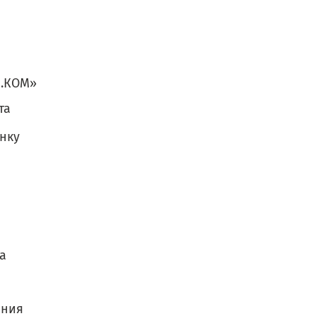
М.КОМ»
та
нку
а
ения