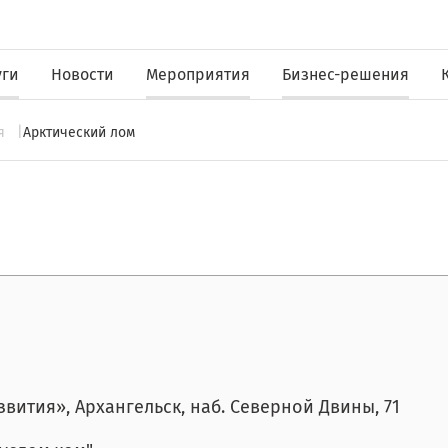
уги
Новости
Мероприятия
Бизнес-решения
ия
Арктический лом
вития», Архангельск, наб. Северной Двины, 71