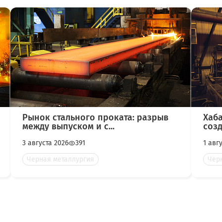
Рынок стального проката: разрыв
Хаб
между выпуском и с...
созд
3 августа 2026
391
1 авг
Черная металлургия
Чер