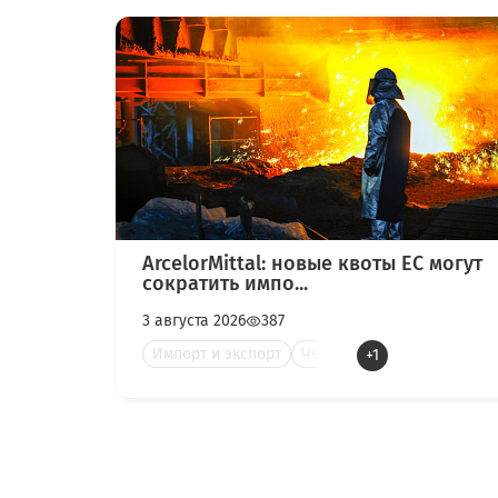
ArcelorMittal: новые квоты ЕС могут
сократить импо...
3 августа 2026
387
Импорт и экспорт
Черна
+1