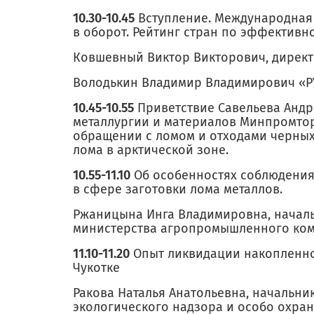
10.30-10.45
Вступление. Международная 
в оборот. Рейтинг стран по эффективно
Ковшевный Виктор Викторович, дирек
Володькин Владимир Владимирович «Р
10.45-10.55
Приветствие Савельева Андр
металлургии и материалов Минпромтор
обращении с ломом и отходами черных
лома в арктической зоне.
10.55-11.10
Об особенностях соблюдения
в сфере заготовки лома металлов.
Ржаницына Инга Владимировна, началь
министерства агропромышленного комп
11.10-11.20
Опыт ликвидации накопленног
Чукотке
Ракова Наталья Анатольевна, начальни
экологического надзора и особо охра