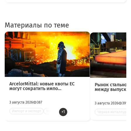
Материалы по теме
ArcelorMittal: новые квоты ЕС
Рынок стальног
могут сократить импо...
между выпуском 
3 августа 2026
387
3 августа 2026
391
Импорт и экспорт
Черна
+1
Черная металлурги